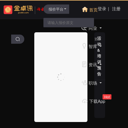
登录
注册
|
首页
同业
活
更多
动
智库
&
培
训
资讯
预
告
职场
Hot
下载App