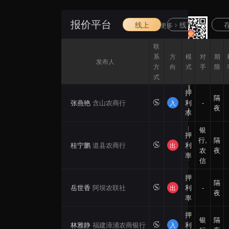
报价平台
线上
线下
更多
联
扫一
系
方
模
对
期
发布人
扫，
方
向
式
手
限
下载
式
金卓
押
隔
讯
张燕艳
含山农商行
利
-
入
夜
App
率
做金
融同
银
押
业人
行,
隔
桂宁鹏
道县农商行
利
出
自己
农
夜
率
的业
信
务平
台！
押
隔
岳世香
阿坝农联社
利
-
出
夜
率
押
银
隔
林雅静
福建漳浦农商银行
利
入